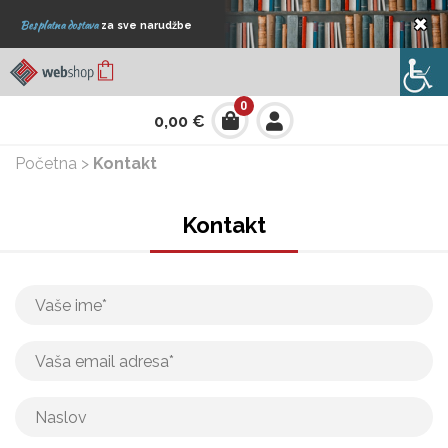
×
Besplatna dostava
za sve narudžbe
0
0,00
€
Početna
>
Kontakt
Kontakt