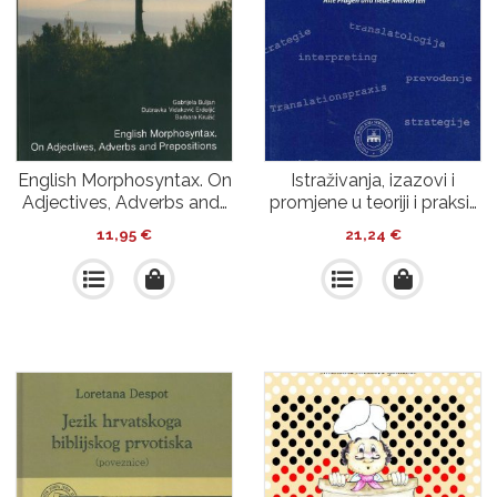
English Morphosyntax. On
Istraživanja, izazovi i
Adjectives, Adverbs and…
promjene u teoriji i praksi…
11,95
€
21,24
€