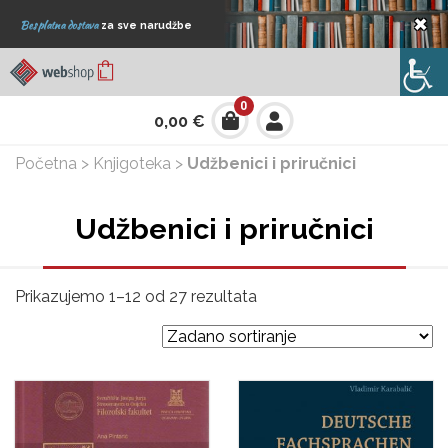
×
Besplatna dostava
za sve narudžbe
0
0,00
€
Početna
>
Knjigoteka
>
Udžbenici i priručnici
Udžbenici i priručnici
Prikazujemo 1–12 od 27 rezultata