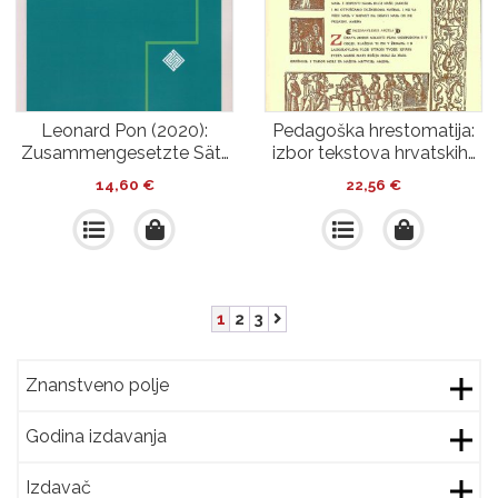
Leonard Pon (2020):
Pedagoška hrestomatija:
Zusammengesetzte Sät…
izbor tekstova hrvatskih…
14,60
€
22,56
€
1
2
3
Znanstveno polje
Godina izdavanja
Izdavač