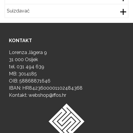
Suizdavač
KONTAKT
Lorenza Jägera 9
31 000 Osijek
tel.
031 494 639
MB: 3014185
OIB: 58868871646
IBAN: HR8423600001102484368
Kontakt:
webshop@ffos.hr