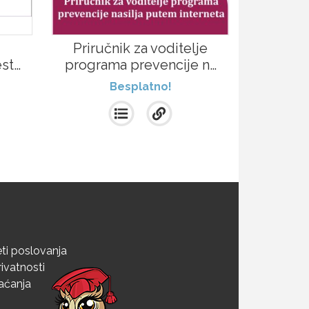
Priručnik za voditelje
st…
programa prevencije n…
Besplatno!
eti poslovanja
rivatnosti
laćanja