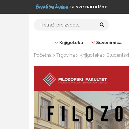
Besplatna dostava
za sve narudžbe
Pretraži:
Knjigoteka
Suvenirnica
Početna
>
Trgovina
>
Knjigoteka
>
Studentski