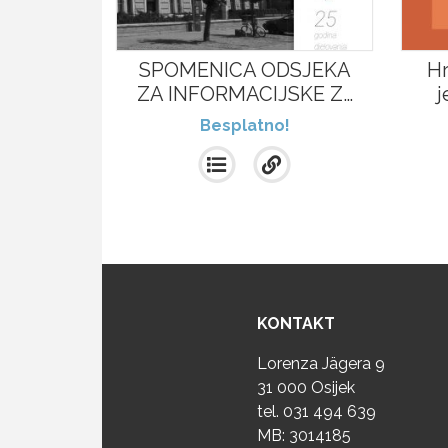
SPOMENICA ODSJEKA
Hr
ZA INFORMACIJSKE Z…
j
Besplatno!
KONTAKT
Lorenza Jägera 9
31 000 Osijek
tel.
031 494 639
MB: 3014185