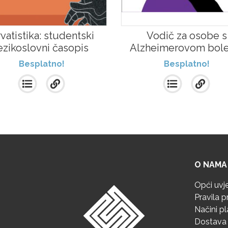
vatistika: studentski
Vodič za osobe s
ezikoslovni časopis
Alzheimerovom bole
Besplatno!
Besplatno!
O NAMA
Opći uvj
Pravila p
Načini p
Dostava