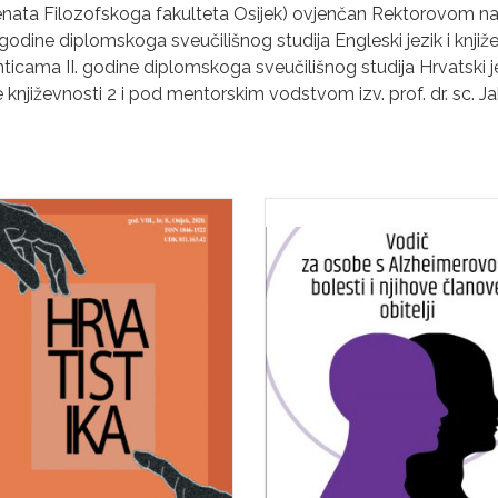
denata Filozofskoga fakulteta Osijek) ovjenčan Rektorovom 
godine diplomskoga sveučilišnog studija Engleski jezik i knjiže
ama II. godine diplomskoga sveučilišnog studija Hrvatski jezik
njiževnosti 2 i pod mentorskim vodstvom izv. prof. dr. sc. Ja