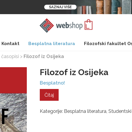
SAZNAJ VIŠE
Kontakt
Besplatna literatura
Filozofski fakultet O
 časopisi
>
Filozof iz Osijeka
Filozof iz Osijeka
Besplatno!
Čitaj
Kategorije:
Besplatna literatura
,
Studentski