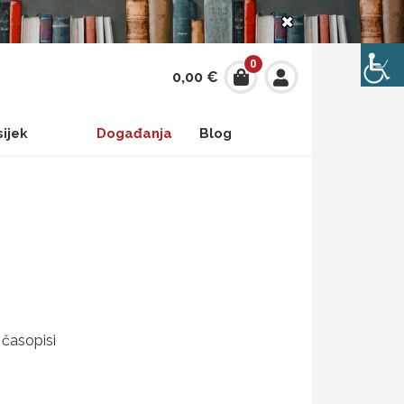
×
0
0,00
€
sijek
Događanja
Blog
 časopisi