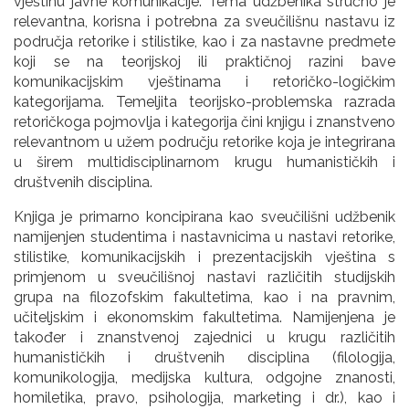
vještinu javne komunikacije. Tema udžbenika stručno je
relevantna, korisna i potrebna za sveučilišnu nastavu iz
područja retorike i stilistike, kao i za nastavne predmete
koji se na teorijskoj ili praktičnoj razini bave
komunikacijskim vještinama i retoričko-logičkim
kategorijama. Temeljita teorijsko-problemska razrada
retoričkoga pojmovlja i kategorija čini knjigu i znanstveno
relevantnom u užem području retorike koja je integrirana
u širem multidisciplinarnom krugu humanističkih i
društvenih disciplina.
Knjiga je primarno koncipirana kao sveučilišni udžbenik
namijenjen studentima i nastavnicima u nastavi retorike,
stilistike, komunikacijskih i prezentacijskih vještina s
primjenom u sveučilišnoj nastavi različitih studijskih
grupa na filozofskim fakultetima, kao i na pravnim,
učiteljskim i ekonomskim fakultetima. Namijenjena je
također i znanstvenoj zajednici u krugu različitih
humanističkih i društvenih disciplina (filologija,
komunikologija, medijska kultura, odgojne znanosti,
homiletika, pravo, psihologija, marketing i dr.), kao i