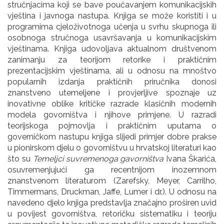
stručnjacima koji se bave poučavanjem komunikacijskih
vještina i javnoga nastupa. Knjiga se može koristiti i u
programima cjeloživotnoga učenja u svrhu skupnoga ili
osobnoga stručnoga usavršavanja u komunikacijskim
vještinama. Knjiga udovoljava aktualnom društvenom
zanimanju za teorijom retorike i praktičnim
prezentacijskim vještinama, ali u odnosu na mnoštvo
popularnih izdanja praktičnih priručnika donosi
znanstveno utemeljene i provjerljive spoznaje uz
inovativne oblike kritičke razrade klasičnih modernih
modela govorništva i njihove primjene. U razradi
teorijskoga pojmovlja i praktičnim uputama o
governičkom nastupu knjiga slijedi primjer dobre prakse
u pionirskom djelu o govorništvu u hrvatskoj literaturi kao
što su
Temeljci suvremenoga gavorništva
Ivana Škarića,
osuvremenjujući ga recentnijom inozemnom
znanstvenom literaturom (Zarefsky, Meyer, Carrilho,
Timmermans, Druckman, Jaffe, Lumer i dr.). U odnosu na
navedeno djelo knjiga predstavlja značajno proširen uvid
u povijest govorništva, retoričku sistematiku i teoriju