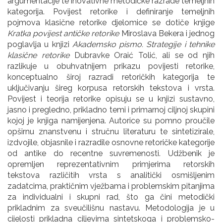
argumentacije te inovativne metodičke razrade temeljnih
kategorija. Povijest retorike i definiranje temeljnih
pojmova klasične retorike djelomice se dotiče knjige
Kratka povijest antičke retorike
Miroslava Bekera i jednog
poglavlja u knjizi
Akademsko pismo. Strategije i tehnike
klasične retorike
Dubravke Oraić Tolić, ali se od njih
razlikuje u obuhvatnijem prikazu povijesti retorike,
konceptualno široj razradi retoričkih kategorija te
uključivanju šireg korpusa retorskih tekstova i vrsta.
Povijest i teorija retorike opisuju se u knjizi sustavno,
jasno i pregledno, prikladno temi i primarnoj ciljnoj skupini
kojoj je knjiga namijenjena. Autorice su pomno proučile
opširnu znanstvenu i stručnu literaturu te sintetizirale,
izdvojile, objasnile i razradile osnovne retoričke kategorije
od antike do recentne suvremenosti. Udžbenik je
opremljen reprezentativnim primjerima retorskih
tekstova različitih vrsta s analitički osmišljenim
zadatcima, praktičnim vježbama i problemskim pitanjima
za individualni i skupni rad, što ga čini metodički
prikladnim za sveučilišnu nastavu. Metodologija je u
cijelosti prikladna ciljevima sintetskoga i problemsko-