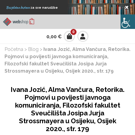
×
Besplatna dostava
za sve narudžbe
0
0,00
€
Početna
>
Blog
>
Ivana Jozić, Alma Vančura, Retorika.
Pojmovi u povijesti javnoga komuniciranja,
Filozofski fakultet Sveučilišta Josipa Jurja
Strossmayera u Osijeku, Osijek 2020., str. 179
Ivana Jozić, Alma Vančura, Retorika.
Pojmovi u povijesti javnoga
komuniciranja, Filozofski fakultet
Sveučilišta Josipa Jurja
Strossmayera u Osijeku, Osijek
2020., str. 179