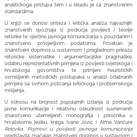
analitičkoga pristupa tem i u skladu je sa znanstvenim
standardima.
U knjizi se donosi sinteza i kritička analiza najvažnijih
znanstvenih spoznaja iz područja povijesti i teorije
retorike te vještine javnoga komuniciranja s pouzdanim i
znanstveno provjerljivim podatcima. Poseban je
znanstveni doprinos u sustavnom i preglednom prikazu
retoričke sistematike i argumentacijske pragmatike,
odabiru reprezentativnih primjera iz povijesti svjetskoga i
hrvatskoga govomištva te primjeni heurističkih
osmišljenih metodičkih postupaka u analizi odabranih
primjera sa svrhom poticanja kritičkoga i problemskoga
mišljenja.
U odnosu na brojnost popularnih izdanja iz područja
javne komunikacije i relativnu oskudnost suvremenih
znanstveno utemeljenih monografija i priručnika u
hrvatskome jeziku, knjiga Ivane Jozić i Alme Vančure
Retorika. Pojmovi u povijesti javnoga komuniciranja
predstavlja značajan znanstveni doprinos u sustavnom i