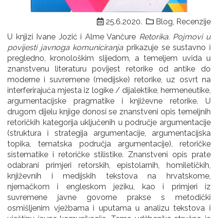
25.6.2020.
Blog
,
Recenzije
U knjizi Ivane Jozić i Alme Vančure
Retorika.
Pojmovi u
povijesti javnoga komuniciranja
prikazuje se sustavno i
pregledno, kronološkim slijedom, a temeljem uvida u
znanstvenu literaturu povijest retorike od antike do
moderne i suvremene (medijske) retorike, uz osvrt na
interferirajuća mjesta iz logike / dijalektike, hermeneutike,
argumentacijske pragmatike i književne retorike. U
drugom dijelu knjige donosi se znanstveni opis temeljnih
retoričkih kategorija uključenih u područje argumentacije
(struktura i strategija argumentacije, argumentacijska
topika, tematska područja argumentacije), retoričke
sistematike i retoričke stilistike. Znanstveni opis prate
odabrani primjeri retorskih, epistolarnih, homiletičkih,
književnih i medijskih tekstova na hrvatskome,
njemačkom i engleskom jeziku, kao i primjeri iz
suvremene javne govorne prakse s metodički
osmišljenim vježbama i uputama u analizu tekstova i