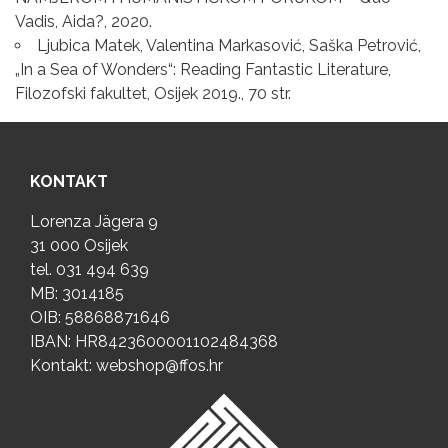
Vadis, Aida?, 2020.
Ljubica Matek, Valentina Markasović, Saška Petrović,
„In a Sea of Wonders“: Reading Fantastic Literature,
Filozofski fakultet, Osijek 2019., 70 str.
KONTAKT
Lorenza Jägera 9
31 000 Osijek
tel.
031 494 639
MB: 3014185
OIB: 58868871646
IBAN: HR8423600001102484368
Kontakt:
webshop@ffos.hr