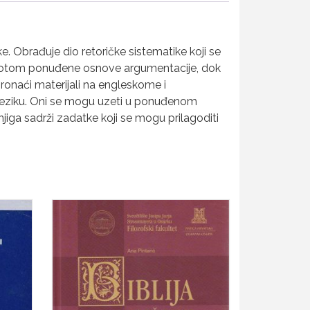
ke. Obrađuje dio retoričke sistematike koji se
 su potom ponuđene osnove argumentacije, dok
 pronaći materijali na engleskome i
e jeziku. Oni se mogu uzeti u ponuđenom
Knjiga sadrži zadatke koji se mogu prilagoditi