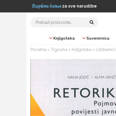
Besplatna dostava
za sve narudžbe
Pretraži:
Knjigoteka
Suvenirnica
Početna
>
Trgovina
>
Knjigoteka
>
Udžbenici i