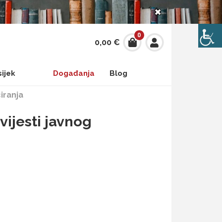
×
0
0,00
€
sijek
Događanja
Blog
iranja
vijesti javnog