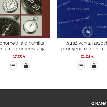
onometrija dinamike
Istraživanja, izazovi
ntalnog procesiranja
promjene u teoriji i 
17,25
€
21,24
€
O NAMA