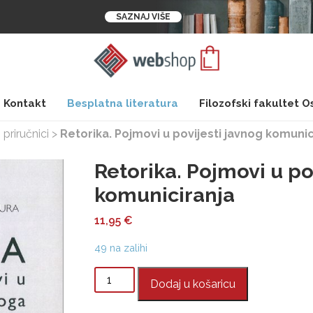
SAZNAJ VIŠE
Kontakt
Besplatna literatura
Filozofski fakultet O
 priručnici
>
Retorika. Pojmovi u povijesti javnog komunic
Retorika. Pojmovi u po
komuniciranja
11,95
€
49 na zalihi
Retorika.
Dodaj u košaricu
Pojmovi
u