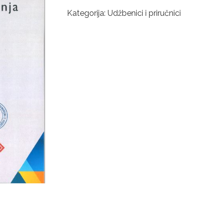
povijesti
Kategorija:
Udžbenici i priručnici
javnog
komuniciranja
količina