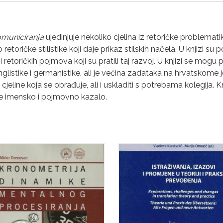
omuniciranja
ujedinjuje nekoliko cjelina iz retoričke problemati
etoričke stilistike koji daje prikaz stilskih načela. U knjizi
i retoričkih pojmova koji su pratili taj razvoj. U knjizi se mogu
listike i germanistike, ali je većina zadataka na hrvatskom
 cjeline koja se obrađuje, ali i uskladiti s potrebama kolegija. 
e imensko i pojmovno kazalo.