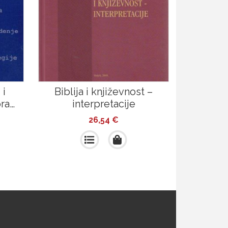
 i
Biblija i književnost –
pra…
interpretacije
26,54
€