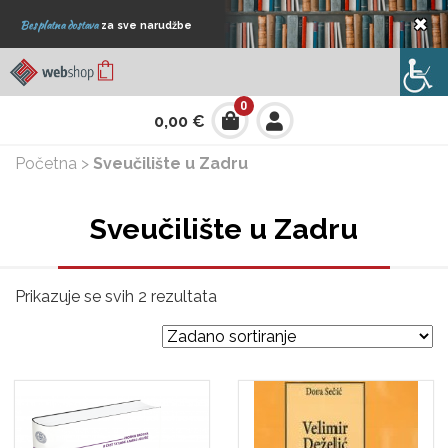
×
Besplatna dostava
za sve narudžbe
0
0,00
€
Početna
>
Sveučilište u Zadru
Sveučilište u Zadru
Prikazuje se svih 2 rezultata