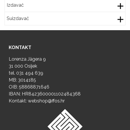
Izdavač
Suizdavač
KONTAKT
Lorenza Jägera 9
31 000 Osijek
tel.
031 494 639
MB: 3014185
OIB: 58868871646
IBAN: HR8423600001102484368
Kontakt:
webshop@ffos.hr