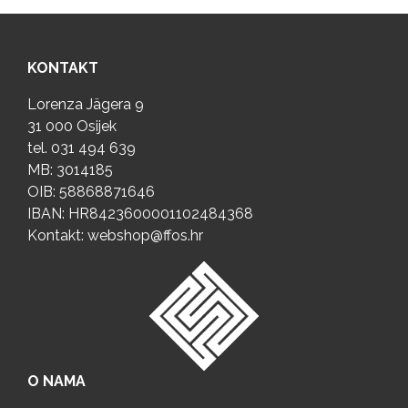
KONTAKT
Lorenza Jägera 9
31 000 Osijek
tel.
031 494 639
MB: 3014185
OIB: 58868871646
IBAN: HR8423600001102484368
Kontakt:
webshop@ffos.hr
O NAMA