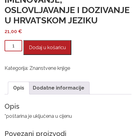
OSLOVLJAVANJE I DOZIVANJE
U HRVATSKOM JEZIKU
21,00
€
IMENOVANJE,
Dodaj u košaricu
OSLOVLJAVANJE
I
DOZIVANJE
Kategorija:
Znanstvene knjige
U
HRVATSKOM
JEZIKU
Opis
Dodatne informacije
količina
Opis
*poštarina je uključena u cijenu
Povezani proizvodi