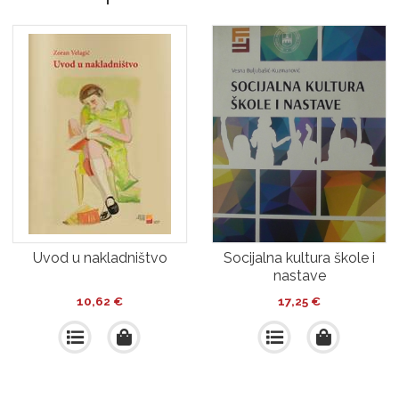
Uvod u nakladništvo
Socijalna kultura škole i
nastave
10,62
€
17,25
€