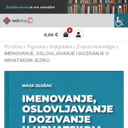
×
Besplatna dostava
za sve narudžbe
0
0,00
€
Početna
>
Trgovina
>
Knjigoteka
>
Znanstvene knjige
>
IMENOVANJE, OSLOVLJAVANJE I DOZIVANJE U
HRVATSKOM JEZIKU